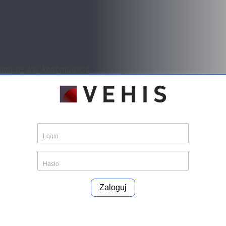
oguj się aby kontynuować
Zaloguj